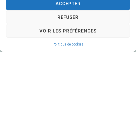
ACCEPTER
REFUSER
Mairie de Veuzain-sur-Loire
VOIR LES PRÉFÉRENCES
6 Rue Gustave Marc
41150 Veuzain-sur-Loire
Politique de cookies
Horaires d’ouverture :
Du lundi au vendredi 9h – 12h30 / 14h – 17h
Fermé le mardi après-midi
02 54 51 20 40
Contacter la Mairie
Mairie annexe de Veuves
22, Avenue de la Loire – Veuves