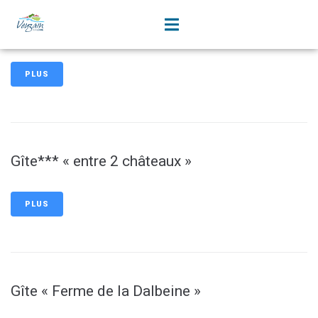
contenu
principal
Gîte de la Chouette (2 épis)
PLUS
Gîte*** « entre 2 châteaux »
PLUS
Gîte « Ferme de la Dalbeine »