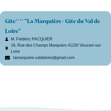
Gîte**** "La Marquière - Gîte du Val de
Loire"
M. Frédéric PACQUIER
16, Rue des Champs Marquiers 41150 Veuzain-sur-
Loire
lamarquiere.valdeloire@gmail.com