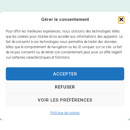
Gérer le consentement
Pour offrir les meilleures expériences, nous utilisons des technologies telles
que les cookies pour stocker et/ou accéder aux informations des appareils. Le
fait de consentir à ces technologies nous permettra de traiter des données
telles que le comportement de navigation ou les ID uniques sur ce site. Le fait
de ne pas consentir ou de retirer son consentement peut avoir un effet négatif
sur certaines caractéristiques et fonctions.
Mairie de Veuzain-sur-Loire
ACCEPTER
6 Rue Gustave Marc
41150 Veuzain-sur-Loire
REFUSER
Horaires d’ouverture :
VOIR LES PRÉFÉRENCES
Du lundi au vendredi 9h – 12h30 / 14h – 17h
Fermé le mardi après-midi
Politique de cookies
02 54 51 20 40