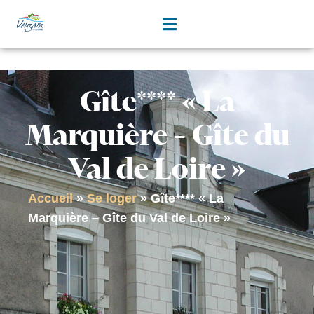
contenu
principal
Gîte**** « La
Marquière – Gîte du
Val de Loire »
Accueil
»
Se loger
»
Gîte**** « La
Marquière – Gîte du Val de Loire »