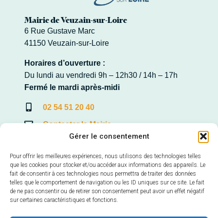
Mairie de Veuzain-sur-Loire
6 Rue Gustave Marc
41150 Veuzain-sur-Loire
Horaires d’ouverture :
Du lundi au vendredi 9h – 12h30 / 14h – 17h
Fermé le mardi après-midi
02 54 51 20 40
Contacter la Mairie
Gérer le consentement
Pour offrir les meilleures expériences, nous utilisons des technologies telles
que les cookies pour stocker et/ou accéder aux informations des appareils. Le
Mairie annexe de Veuves
fait de consentir à ces technologies nous permettra de traiter des données
telles que le comportement de navigation ou les ID uniques sur ce site. Le fait
22, Avenue de la Loire – Veuves
de ne pas consentir ou de retirer son consentement peut avoir un effet négatif
41150 Veuzain-sur-Loire
sur certaines caractéristiques et fonctions.
Horaires d’ouverture :