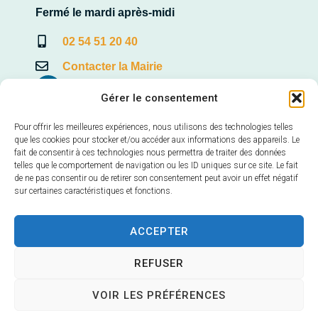
Fermé le mardi après-midi
02 54 51 20 40
Contacter la Mairie
Gérer le consentement
Pour offrir les meilleures expériences, nous utilisons des technologies telles
Mairie annexe de Veuves
que les cookies pour stocker et/ou accéder aux informations des appareils. Le
fait de consentir à ces technologies nous permettra de traiter des données
22, Avenue de la Loire – Veuves
telles que le comportement de navigation ou les ID uniques sur ce site. Le fait
41150 Veuzain-sur-Loire
de ne pas consentir ou de retirer son consentement peut avoir un effet négatif
sur certaines caractéristiques et fonctions.
Horaires d’ouverture :
mardi et vendredi 9h – 12h30
ACCEPTER
02 54 70 24 40
REFUSER
Contacter la Mairie
VOIR LES PRÉFÉRENCES