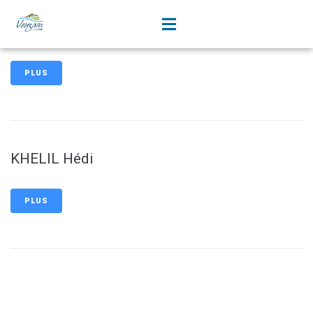
contenu
principal
FREALLE David
PLUS
KHELIL Hédi
PLUS