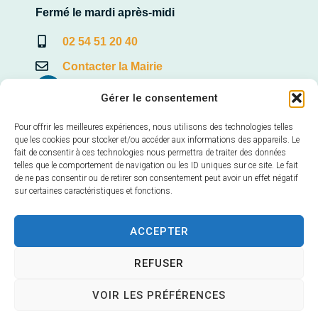
Fermé le mardi après-midi
02 54 51 20 40
Contacter la Mairie
Gérer le consentement
Pour offrir les meilleures expériences, nous utilisons des technologies telles
Mairie annexe de Veuves
que les cookies pour stocker et/ou accéder aux informations des appareils. Le
fait de consentir à ces technologies nous permettra de traiter des données
22, Avenue de la Loire – Veuves
telles que le comportement de navigation ou les ID uniques sur ce site. Le fait
41150 Veuzain-sur-Loire
de ne pas consentir ou de retirer son consentement peut avoir un effet négatif
sur certaines caractéristiques et fonctions.
Horaires d’ouverture :
mardi et vendredi 9h – 12h30
ACCEPTER
02 54 70 24 40
REFUSER
Contacter la Mairie
VOIR LES PRÉFÉRENCES