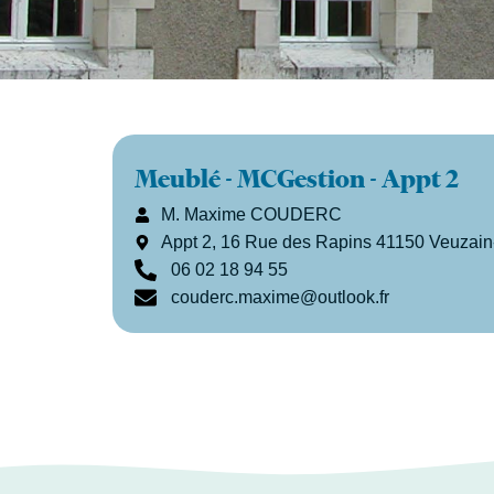
Meublé - MCGestion - Appt 2
M. Maxime COUDERC
Appt 2, 16 Rue des Rapins 41150 Veuzain-
06 02 18 94 55
couderc.maxime@outlook.fr