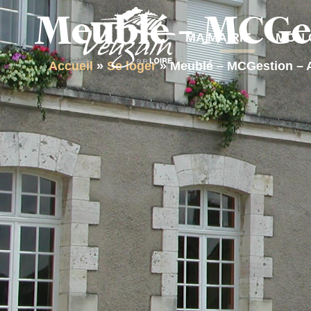
contenu
Meublé – MCGes
principal
MA MAIRIE
MON 
Accueil
»
Se loger
»
Meublé – MCGestion – 