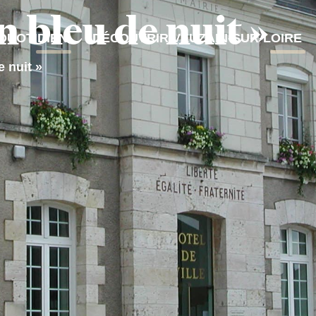
n bleu de nuit »
QUOTIDIEN
DÉCOUVRIR VEUZAIN-SUR-LOIRE
e nuit »