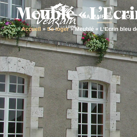
contenu
Meublé « L’Ecri
principal
MA MAIRIE
MON 
Accueil
»
Se loger
»
Meublé « L’Ecrin bleu d