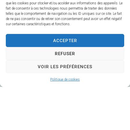
que les cookies pour stocker et/ou accéder aux informations des appareils. Le
fait de consentir à ces technologies nous permettra de traiter des données
telles que le comportement de navigation ou les ID uniques sur ce site. Le fait
Mairie de Veuzain-sur-Loire
de ne pas consentir ou de retirer son consentement peut avoir un effet négatif
sur certaines caractéristiques et fonctions.
6 Rue Gustave Marc
41150 Veuzain-sur-Loire
ACCEPTER
Horaires d’ouverture :
Du lundi au vendredi 9h – 12h30 / 14h – 17h
REFUSER
Fermé le mardi après-midi
VOIR LES PRÉFÉRENCES
02 54 51 20 40
Politique de cookies
Contacter la Mairie
Mairie annexe de Veuves
22, Avenue de la Loire – Veuves
41150 Veuzain-sur-Loire