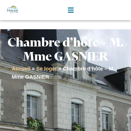
contenu
principal
Chambre d’hôte – M.
Mme GASNIER
Accueil
»
Se loger
»
Chambre d’hôte – M.
Mme GASNIER