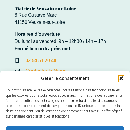
Mairie de Veuzain-sur-Loire
6 Rue Gustave Marc
41150 Veuzain-sur-Loire
Horaires d’ouverture :
Du lundi au vendredi 9h – 12h30 / 14h – 17h
Fermé le mardi après-midi
02 54 51 20 40
Contacter la Mairie
Gérer le consentement
Pour offrir les meilleures expériences, nous utilisons des technologies telles
que les cookies pour stocker et/ou accéder aux informations des appareils. Le
Mairie annexe de Veuves
fait de consentir à ces technologies nous permettra de traiter des données
telles que le comportement de navigation ou les ID uniques sur ce site. Le fait
22, Avenue de la Loire – Veuves
de ne pas consentir ou de retirer son consentement peut avoir un effet négatif
41150 Veuzain-sur-Loire
sur certaines caractéristiques et fonctions.
Horaires d’ouverture :