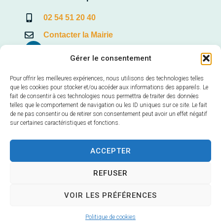
02 54 51 20 40
Contacter la Mairie
Gérer le consentement
Pour offrir les meilleures expériences, nous utilisons des technologies telles
Mairie annexe de Veuves
que les cookies pour stocker et/ou accéder aux informations des appareils. Le
fait de consentir à ces technologies nous permettra de traiter des données
22, Avenue de la Loire – Veuves
telles que le comportement de navigation ou les ID uniques sur ce site. Le fait
41150 Veuzain-sur-Loire
de ne pas consentir ou de retirer son consentement peut avoir un effet négatif
sur certaines caractéristiques et fonctions.
Horaires d’ouverture :
mardi et vendredi 9h – 12h30
ACCEPTER
02 54 70 24 40
REFUSER
Contacter la Mairie
VOIR LES PRÉFÉRENCES
Politique de cookies