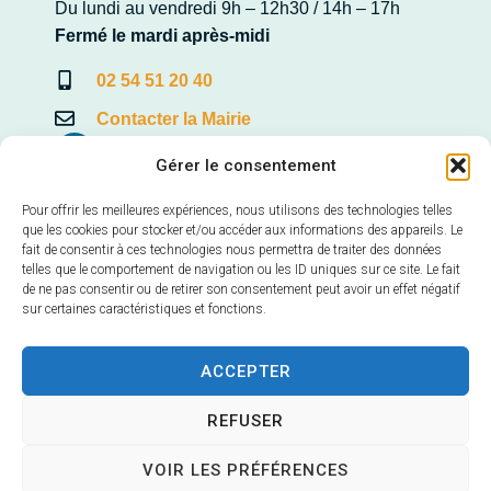
Du lundi au vendredi 9h – 12h30 / 14h – 17h
Fermé le mardi après-midi
02 54 51 20 40
Contacter la Mairie
Gérer le consentement
Pour offrir les meilleures expériences, nous utilisons des technologies telles
Mairie annexe de Veuves
que les cookies pour stocker et/ou accéder aux informations des appareils. Le
fait de consentir à ces technologies nous permettra de traiter des données
22, Avenue de la Loire – Veuves
telles que le comportement de navigation ou les ID uniques sur ce site. Le fait
41150 Veuzain-sur-Loire
de ne pas consentir ou de retirer son consentement peut avoir un effet négatif
sur certaines caractéristiques et fonctions.
Horaires d’ouverture :
mardi et vendredi 9h – 12h30
ACCEPTER
02 54 70 24 40
REFUSER
Contacter la Mairie
VOIR LES PRÉFÉRENCES