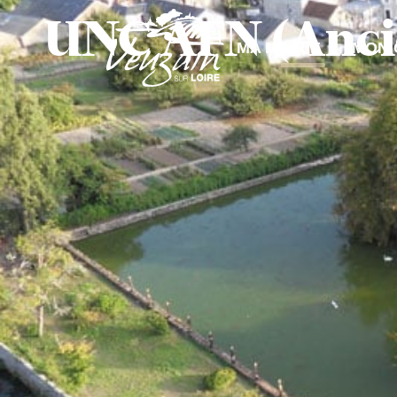
contenu
UNC AFN (Ancie
principal
MA MAIRIE
MON 