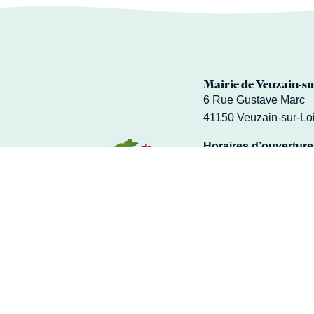
Mairie de Veuzain-su
6 Rue Gustave Marc
41150 Veuzain-sur-Lo
Horaires d’ouverture
Du lundi au vendredi 
Fermé le mardi après
02 54 51 20 40
Contacter la Mai