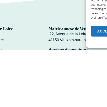
Pour offrir l
pour stocker 
technologies
ou les ID uni
avoir un effe
r-Loire
Mairie annexe de Veuves
ACC
22, Avenue de la Loire – Veuves
ire
41150 Veuzain-sur-Loire
 :
Horaires d’ouverture :
9h – 12h30 / 14h – 17h
mardi et vendredi 9h – 12h30
-midi
02 54 70 24 40
Contacter la Mairie
rie