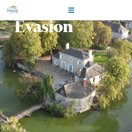
bien-être
contenu
principal
Evasion