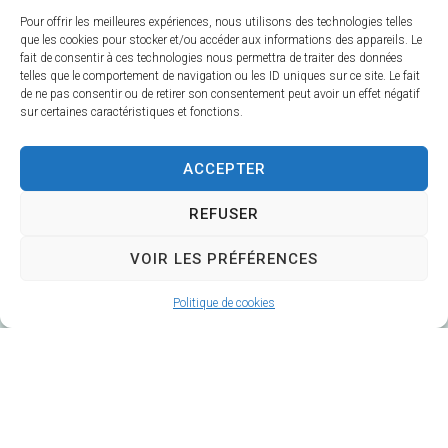
Pour offrir les meilleures expériences, nous utilisons des technologies telles
que les cookies pour stocker et/ou accéder aux informations des appareils. Le
fait de consentir à ces technologies nous permettra de traiter des données
telles que le comportement de navigation ou les ID uniques sur ce site. Le fait
de ne pas consentir ou de retirer son consentement peut avoir un effet négatif
Mairie de Veuzain-sur-Loire
sur certaines caractéristiques et fonctions.
6 Rue Gustave Marc
41150 Veuzain-sur-Loire
ACCEPTER
Horaires d’ouverture :
REFUSER
Du lundi au vendredi 9h – 12h30 / 14h – 17h
Fermé le mardi après-midi
VOIR LES PRÉFÉRENCES
02 54 51 20 40
Politique de cookies
Contacter la Mairie
Mairie annexe de Veuves