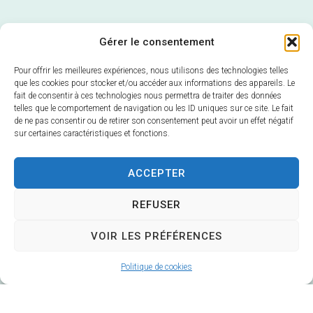
Gérer le consentement
Pour offrir les meilleures expériences, nous utilisons des technologies telles
que les cookies pour stocker et/ou accéder aux informations des appareils. Le
fait de consentir à ces technologies nous permettra de traiter des données
telles que le comportement de navigation ou les ID uniques sur ce site. Le fait
de ne pas consentir ou de retirer son consentement peut avoir un effet négatif
sur certaines caractéristiques et fonctions.
Mairie de Veuzain-sur-Loire
ACCEPTER
6 Rue Gustave Marc
41150 Veuzain-sur-Loire
REFUSER
Horaires d’ouverture :
VOIR LES PRÉFÉRENCES
Du lundi au vendredi 9h – 12h30 / 14h – 17h
Fermé le mardi après-midi
Politique de cookies
02 54 51 20 40