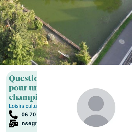
Questions
pour un
champion
Loisirs culturel
06 70 34 09 48
nsegret@orange.fr