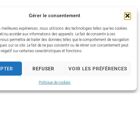
Gérer le consentement
es meilleures expériences, nous utilisons des technologies telles que les cookies
et/ou accéder aux informations des appareils. Le fait de consentir à ces
 nous permettra de traiter des données telles que le comportement de navigation
ave Marc, Onzain 41150 Veuzain-sur-
ques sur ce site. Le fait de ne pas consentir ou de retirer son consentement peut
t négatif sur certaines caractéristiques et fonctions.
EPTER
REFUSER
VOIR LES PRÉFÉRENCES
Politique de cookies