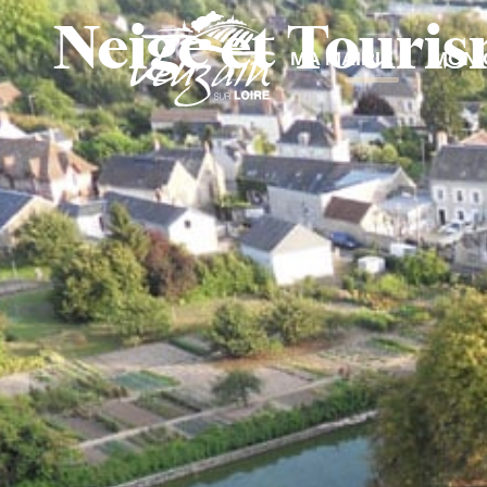
contenu
Neige et Touri
principal
MA MAIRIE
MON 