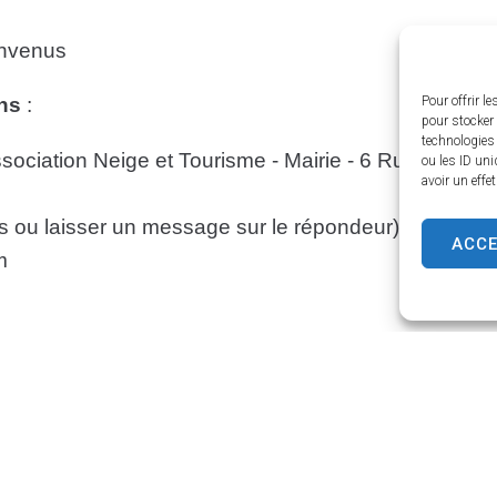
envenus
Pour offrir l
ons
:
pour stocker 
technologies
Association Neige et Tourisme - Mairie - 6 Rue Gust
ou les ID uni
avoir un effe
s ou laisser un message sur le répondeur)
ACC
m