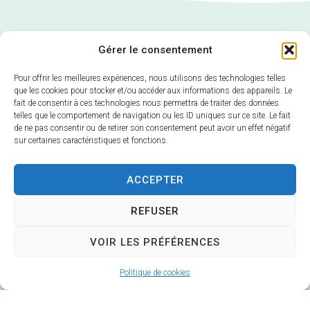
Gérer le consentement
Pour offrir les meilleures expériences, nous utilisons des technologies telles
que les cookies pour stocker et/ou accéder aux informations des appareils. Le
fait de consentir à ces technologies nous permettra de traiter des données
telles que le comportement de navigation ou les ID uniques sur ce site. Le fait
de ne pas consentir ou de retirer son consentement peut avoir un effet négatif
sur certaines caractéristiques et fonctions.
Mairie de Veuzain-sur-Loire
ACCEPTER
6 Rue Gustave Marc
REFUSER
41150 Veuzain-sur-Loire
Horaires d’ouverture :
VOIR LES PRÉFÉRENCES
Du lundi au vendredi 9h – 12h30 / 14h – 17h
Fermé le mardi après-midi
Politique de cookies
02 54 51 20 40