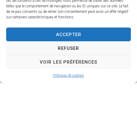
fait de consentir à ces technologies nous permettra de traiter des données
Contact : Keltoum Khodri
telles que le comportement de navigation ou les ID uniques sur ce site. Le fait
de ne pas consentir ou de retirer son consentement peut avoir un effet négatif
sur certaines caractéristiques et fonctions.
Pensez à passer votre commande 24h à
l'avance !
ACCEPTER
REFUSER
VOIR LES PRÉFÉRENCES
Politique de cookies