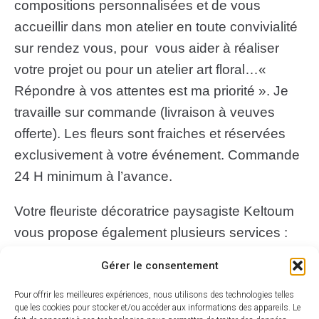
compositions personnalisées et de vous
accueillir dans mon atelier en toute convivialité
sur rendez vous, pour vous aider à réaliser
votre projet ou pour un atelier art floral…«
Répondre à vos attentes est ma priorité ». Je
travaille sur commande (livraison à veuves
offerte). Les fleurs sont fraiches et réservées
exclusivement à votre événement. Commande
24 H minimum à l’avance.
Votre fleuriste décoratrice paysagiste Keltoum
vous propose également plusieurs services :
conseils pour l'aménagement de vos balcons,
Gérer le consentement
terrasses et jardins, locations décors mariage,
Show room photo mariage.
Pour offrir les meilleures expériences, nous utilisons des technologies telles
que les cookies pour stocker et/ou accéder aux informations des appareils. Le