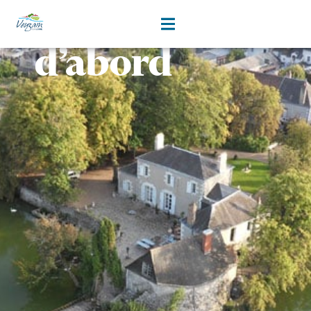
Les copains
contenu
principal
d’abord