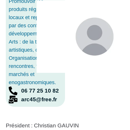
Promouvoir les
produits régionaux et
locaux et représentés
par des confréries ;
développement des
Arts : de la table,
artistiques, culturels.
Organisation de
rencontres, fêtes,
marchés et
enogastronomiques.
06 77 25 10 82
arc45@free.fr
Président : Christian GAUVIN