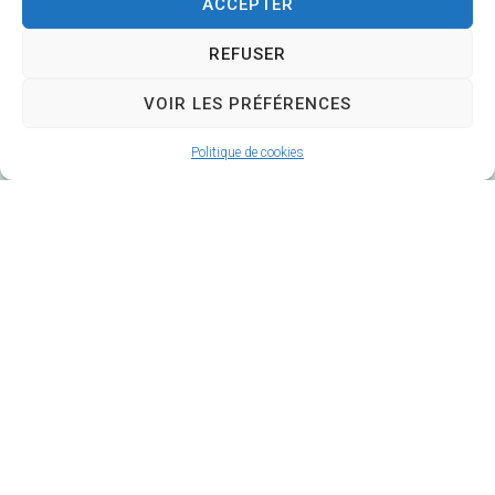
ACCEPTER
REFUSER
VOIR LES PRÉFÉRENCES
Mairie de Veuzain-sur-Loire
6 Rue Gustave Marc
Politique de cookies
41150 Veuzain-sur-Loire
Horaires d’ouverture :
Du lundi au vendredi 9h – 12h30 / 14h – 17h
Fermé le mardi après-midi
02 54 51 20 40
Contacter la Mairie
Mairie annexe de Veuves