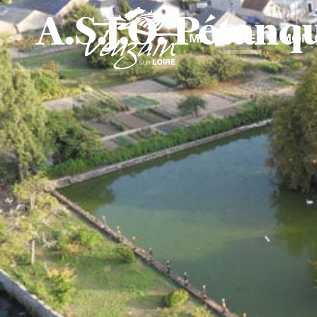
contenu
A.S.J.O. Pétanq
principal
MA MAIRIE
MON 