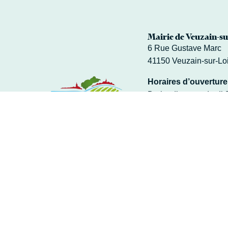
Mairie de Veuzain-su
6 Rue Gustave Marc
41150 Veuzain-sur-Lo
Horaires d’ouverture
Du lundi au vendredi 
Fermé le mardi après
02 54 51 20 40
Contacter la Mai
Accessibilité
Mentions légales
Données personnelle