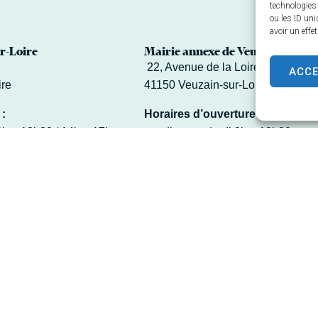
technologies
ou les ID uni
avoir un effe
r-Loire
Mairie annexe de Veuves
22, Avenue de la Loire – Veuves
ACC
ire
41150 Veuzain-sur-Loire
 :
Horaires d’ouverture :
9h – 12h30 / 14h – 17h
mardi et vendredi 9h – 12h30
-midi
02 54 70 24 40
Contacter la Mairie
rie
s
Plan du site
Confidentialité
Propulsé par Utopia
(sites inter