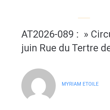
contenu
principal
MA MAIRIE
MON 
AT2026-089 : » Circu
juin Rue du Tertre d
MYRIAM ETOILE