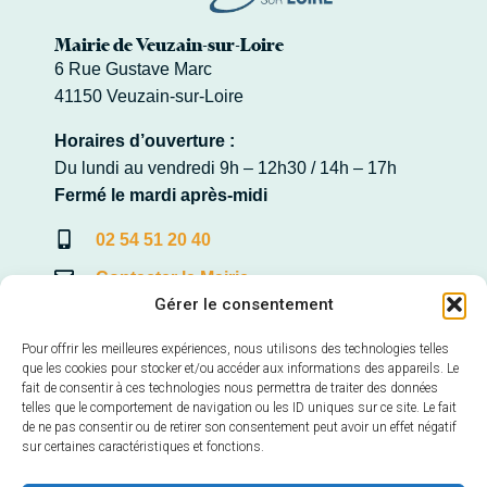
Mairie de Veuzain-sur-Loire
6 Rue Gustave Marc
41150 Veuzain-sur-Loire
Horaires d’ouverture :
Du lundi au vendredi 9h – 12h30 / 14h – 17h
Fermé le mardi après-midi
02 54 51 20 40
Contacter la Mairie
Gérer le consentement
Pour offrir les meilleures expériences, nous utilisons des technologies telles
que les cookies pour stocker et/ou accéder aux informations des appareils. Le
Mairie annexe de Veuves
fait de consentir à ces technologies nous permettra de traiter des données
telles que le comportement de navigation ou les ID uniques sur ce site. Le fait
22, Avenue de la Loire – Veuves
de ne pas consentir ou de retirer son consentement peut avoir un effet négatif
41150 Veuzain-sur-Loire
sur certaines caractéristiques et fonctions.
Horaires d’ouverture :