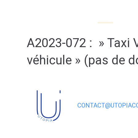
contenu
principal
MA MAIRIE
MON 
A2023-072 : » Taxi 
véhicule » (pas de 
CONTACT@UTOPIACO