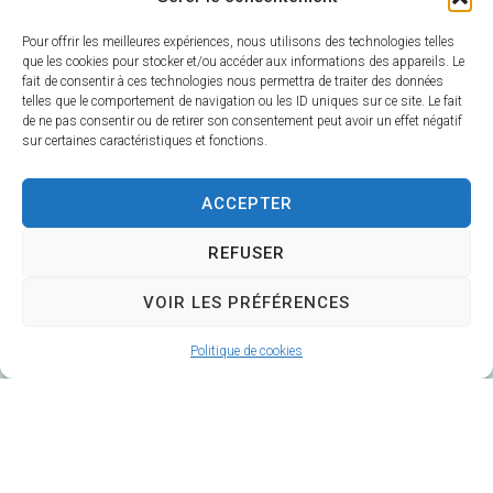
Pour offrir les meilleures expériences, nous utilisons des technologies telles
que les cookies pour stocker et/ou accéder aux informations des appareils. Le
fait de consentir à ces technologies nous permettra de traiter des données
telles que le comportement de navigation ou les ID uniques sur ce site. Le fait
de ne pas consentir ou de retirer son consentement peut avoir un effet négatif
sur certaines caractéristiques et fonctions.
Mairie de Veuzain-sur-Loire
6 Rue Gustave Marc
ACCEPTER
41150 Veuzain-sur-Loire
Horaires d’ouverture :
REFUSER
Du lundi au vendredi 9h – 12h30 / 14h – 17h
VOIR LES PRÉFÉRENCES
Fermé le mardi après-midi
02 54 51 20 40
Politique de cookies
Contacter la Mairie