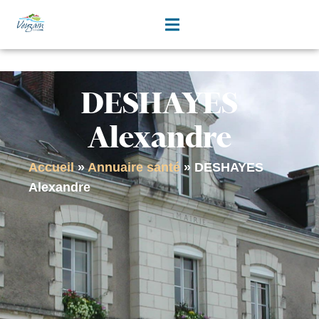
contenu
principal
DESHAYES
Alexandre
Accueil
»
Annuaire santé
»
DESHAYES
Alexandre