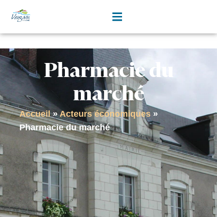
contenu
principal
Pharmacie du
marché
Accueil
»
Acteurs économiques
»
Pharmacie du marché