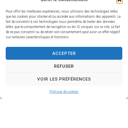
Pour offrir les meilleures expériences, nous utilisons des technologies telles
que les cookies pour stocker et/ou accéder aux informations des appareils. Le
fait de consentir à ces technologies nous permettra de traiter des données
telles que le comportement de navigation ou les ID uniques sur ce site. Le fait
de ne pas consentir ou de retirer son consentement peut avoir un effet négatif
sur certaines caractéristiques et fonctions.
Mairie de Veuzain-sur-Loire
6 Rue Gustave Marc
ACCEPTER
41150 Veuzain-sur-Loire
Horaires d’ouverture :
REFUSER
Du lundi au vendredi 9h – 12h30 / 14h – 17h
VOIR LES PRÉFÉRENCES
Fermé le mardi après-midi
02 54 51 20 40
Politique de cookies
Contacter la Mairie