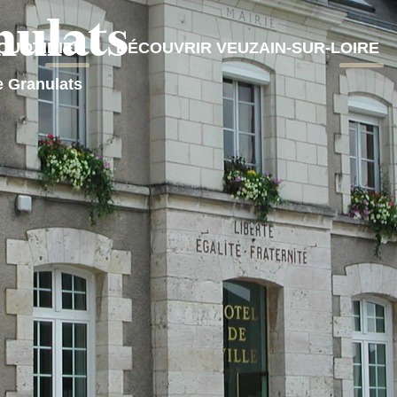
nulats
QUOTIDIEN
DÉCOUVRIR VEUZAIN-SUR-LOIRE
e Granulats