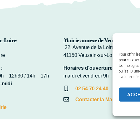
r-Loire
Mairie annexe de Veuves
22, Avenue de la Loire – Veuves
Pour offrir l
ire
41150 Veuzain-sur-Loire
pour stocker 
technologies
 :
Horaires d’ouverture :
ou les ID uni
9h – 12h30 / 14h – 17h
mardi et vendredi 9h – 12h30
avoir un effe
-midi
02 54 70 24 40
ACC
Contacter la Mairie
rie