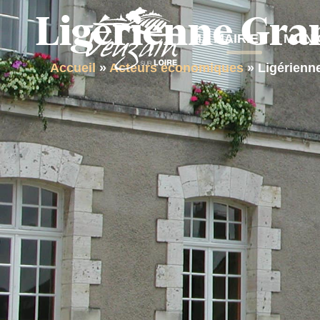
contenu
Ligérienne Gra
principal
MA MAIRIE
MON 
Accueil
»
Acteurs économiques
»
Ligérienn