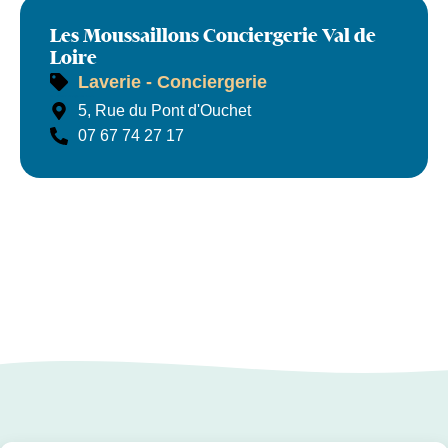
Les Moussaillons Conciergerie Val de
Loire
Laverie - Conciergerie
Les Moussaillons Conciergerie Val de Loire
5, Rue du Pont d'Ouchet
07 67 74 27 17