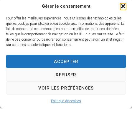
Gérer le consentement
Pour offrir les meilleures expériences, nous utilisons des technologies telles
que les cookies pour stocker et/ou accéder aux informations des appareils. Le
fait de consentir à ces technologies nous permettra de traiter des données
telles que le comportement de navigation ou les ID uniques sur ce site. Le fait
de ne pas consentir ou de retirer son consentement peut avoir un effet négatif
sur certaines caractéristiques et fonctions.
Mairie de Veuzain-sur-Loire
6 Rue Gustave Marc
ACCEPTER
41150 Veuzain-sur-Loire
REFUSER
Horaires d’ouverture :
Du lundi au vendredi 9h – 12h30 / 14h – 17h
VOIR LES PRÉFÉRENCES
Fermé le mardi après-midi
Politique de cookies
02 54 51 20 40
Contacter la Mairie