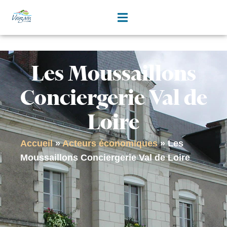
contenu
principal
Les Moussaillons
Conciergerie Val de
Loire
Accueil
»
Acteurs économiques
»
Les
Moussaillons Conciergerie Val de Loire