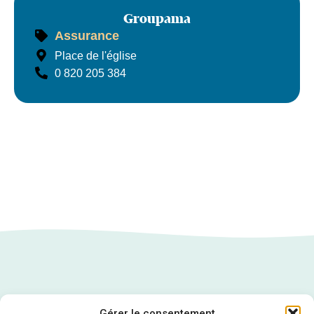
Groupama
Assurance
Groupama
Place de l'église
0 820 205 384
Gérer le consentement