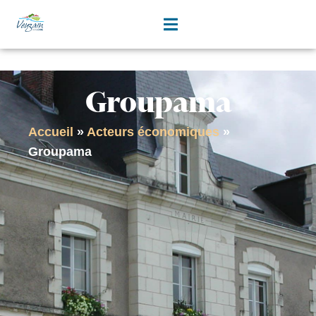
contenu
principal
Groupama
Accueil
»
Acteurs économiques
»
Groupama