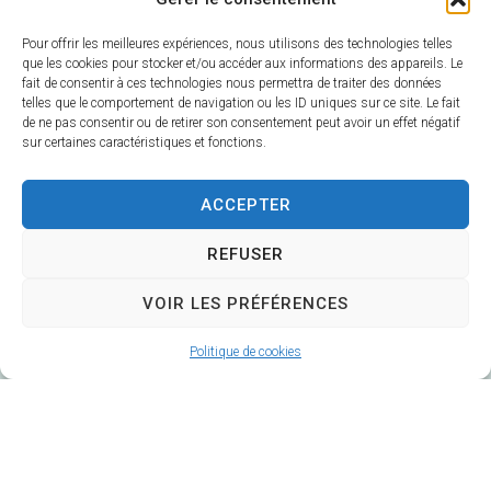
Pour offrir les meilleures expériences, nous utilisons des technologies telles
que les cookies pour stocker et/ou accéder aux informations des appareils. Le
fait de consentir à ces technologies nous permettra de traiter des données
telles que le comportement de navigation ou les ID uniques sur ce site. Le fait
de ne pas consentir ou de retirer son consentement peut avoir un effet négatif
sur certaines caractéristiques et fonctions.
Mairie de Veuzain-sur-Loire
6 Rue Gustave Marc
ACCEPTER
41150 Veuzain-sur-Loire
Horaires d’ouverture :
REFUSER
Du lundi au vendredi 9h – 12h30 / 14h – 17h
VOIR LES PRÉFÉRENCES
Fermé le mardi après-midi
02 54 51 20 40
Politique de cookies
Contacter la Mairie