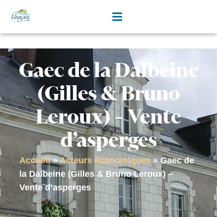
contenu
principal
Gaec de la Dalbeine
(Gilles & Bruno
Leroux) – Vente
d’asperges
Accueil
»
Acteurs économiques
»
Gaec de
la Dalbeine (Gilles & Bruno Leroux) –
Vente d’asperges