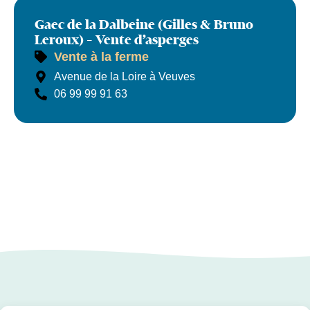
Gaec de la Dalbeine (Gilles & Bruno
Leroux) – Vente d’asperges
Vente à la ferme
Gaec de la Dalbeine (Gilles & Bruno Leroux) - Vente d'asperges
Avenue de la Loire à Veuves
06 99 99 91 63