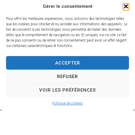
Gérer le consentement
Pour offrir les meilleures expériences, nous utilisons des technologies telles
que les cookies pour stocker et/ou accéder aux informations des appareils. Le
fait de consentir à ces technologies nous permettra de traiter des données
telles que le comportement de navigation ou les ID uniques sur ce site. Le fait
de ne pas consentir ou de retirer son consentement peut avoir un effet négatif
sur certaines caractéristiques et fonctions.
Mairie de Veuzain-sur-Loire
6 Rue Gustave Marc
ACCEPTER
41150 Veuzain-sur-Loire
REFUSER
Horaires d’ouverture :
Du lundi au vendredi 9h – 12h30 / 14h – 17h
VOIR LES PRÉFÉRENCES
Fermé le mardi après-midi
Politique de cookies
02 54 51 20 40
Contacter la Mairie