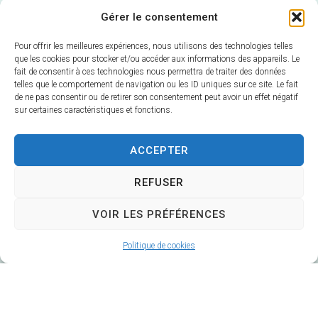
Gérer le consentement
Pour offrir les meilleures expériences, nous utilisons des technologies telles
que les cookies pour stocker et/ou accéder aux informations des appareils. Le
fait de consentir à ces technologies nous permettra de traiter des données
telles que le comportement de navigation ou les ID uniques sur ce site. Le fait
de ne pas consentir ou de retirer son consentement peut avoir un effet négatif
sur certaines caractéristiques et fonctions.
Mairie de Veuzain-sur-Loire
6 Rue Gustave Marc
ACCEPTER
41150 Veuzain-sur-Loire
REFUSER
Horaires d’ouverture :
Du lundi au vendredi 9h – 12h30 / 14h – 17h
VOIR LES PRÉFÉRENCES
Fermé le mardi après-midi
Politique de cookies
02 54 51 20 40
Contacter la Mairie