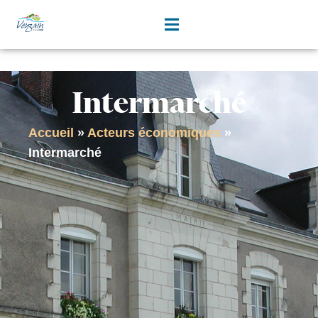
contenu
principal
Intermarché
Accueil
»
Acteurs économiques
»
Intermarché