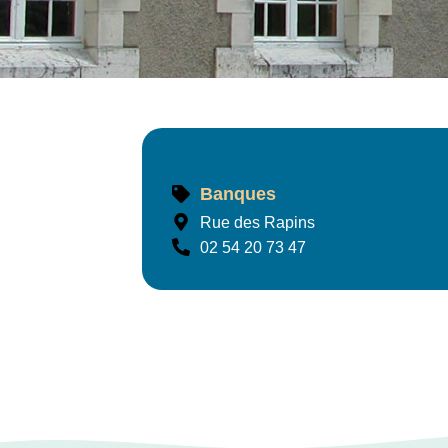
Banques
Caisse d'épargne
Rue des Rapins
02 54 20 73 47