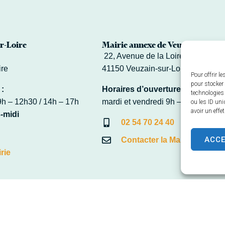
r-Loire
Mairie annexe de Veuves
22, Avenue de la Loire – Veuves
ire
41150 Veuzain-sur-Loire
Pour offrir l
pour stocker 
 :
Horaires d’ouverture :
technologies
9h – 12h30 / 14h – 17h
mardi et vendredi 9h – 12h30
ou les ID uni
avoir un effe
-midi
02 54 70 24 40
ACC
Contacter la Mairie
rie
s
Plan du site
Confidentialité
Propulsé par Utopia
(sites inter