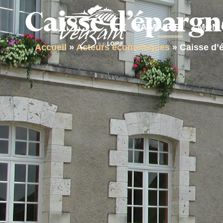
contenu
Caisse d’épargn
principal
MA MAIRIE
MON 
Accueil
»
Acteurs économiques
»
Caisse d’