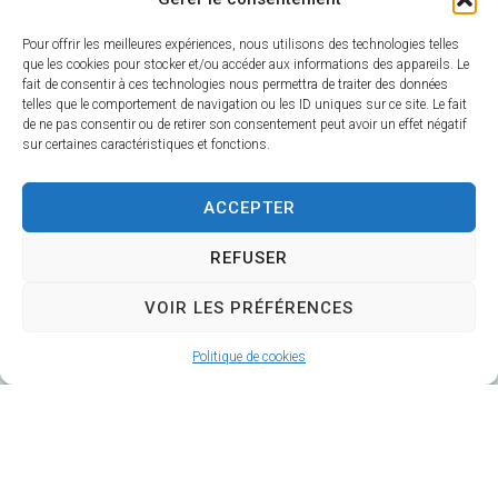
Pour offrir les meilleures expériences, nous utilisons des technologies telles
que les cookies pour stocker et/ou accéder aux informations des appareils. Le
fait de consentir à ces technologies nous permettra de traiter des données
telles que le comportement de navigation ou les ID uniques sur ce site. Le fait
de ne pas consentir ou de retirer son consentement peut avoir un effet négatif
sur certaines caractéristiques et fonctions.
Mairie de Veuzain-sur-Loire
6 Rue Gustave Marc
ACCEPTER
41150 Veuzain-sur-Loire
Horaires d’ouverture :
REFUSER
Du lundi au vendredi 9h – 12h30 / 14h – 17h
VOIR LES PRÉFÉRENCES
Fermé le mardi après-midi
02 54 51 20 40
Politique de cookies
Contacter la Mairie