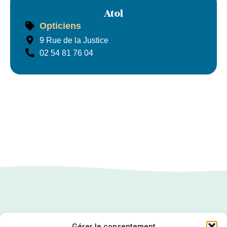
Atol
Opticiens
Atol
9 Rue de la Justice
02 54 81 76 04
Gérer le consentement