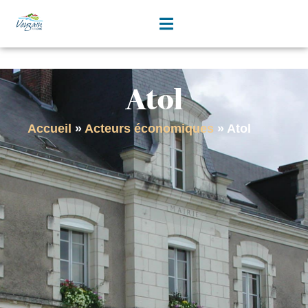
contenu
principal
Atol
Accueil
»
Acteurs économiques
»
Atol