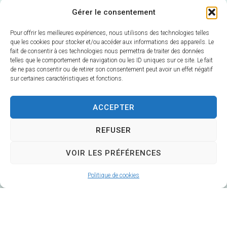
Gérer le consentement
Pour offrir les meilleures expériences, nous utilisons des technologies telles
que les cookies pour stocker et/ou accéder aux informations des appareils. Le
fait de consentir à ces technologies nous permettra de traiter des données
telles que le comportement de navigation ou les ID uniques sur ce site. Le fait
de ne pas consentir ou de retirer son consentement peut avoir un effet négatif
sur certaines caractéristiques et fonctions.
Mairie de Veuzain-sur-Loire
6 Rue Gustave Marc
ACCEPTER
41150 Veuzain-sur-Loire
REFUSER
Horaires d’ouverture :
Du lundi au vendredi 9h – 12h30 / 14h – 17h
VOIR LES PRÉFÉRENCES
Fermé le mardi après-midi
Politique de cookies
02 54 51 20 40
Contacter la Mairie