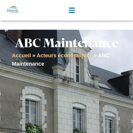
contenu
principal
ABC Maintenance
Accueil
»
Acteurs économiques
»
ABC
Maintenance